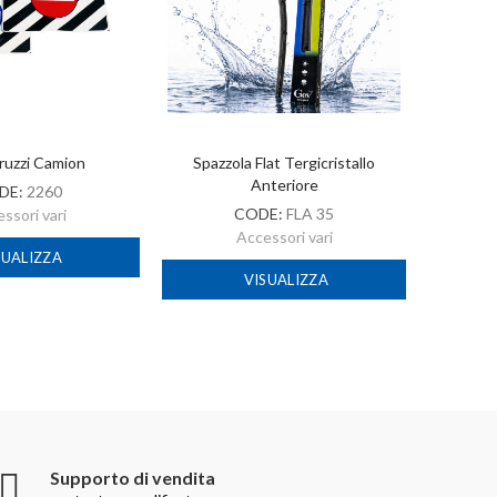
ruzzi Camion
Spazzola Flat Tergicristallo
A
Anteriore
DE:
2260
CODE:
FLA 35
ssori vari
Accessori vari
SUALIZZA
VISUALIZZA
Supporto di vendita