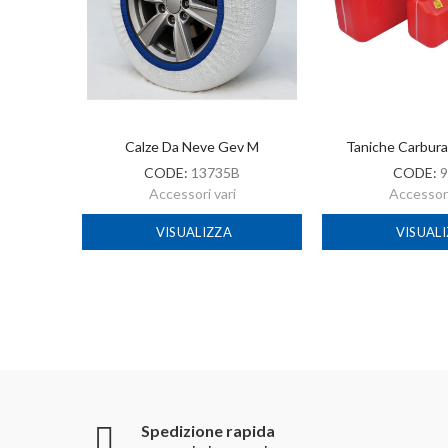
-2022
Calze Da Neve Gev M
Taniche Carbur
CODE:
13735B
CODE:
9
Accessori vari
Accessori
VISUALIZZA
VISUAL
Spedizione rapida