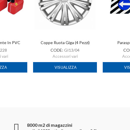
ante In PVC
Coppe Ruota Giga (4 Pezzi)
Parasp
228
CODE:
GI13/04
CO
 vari
Accessori vari
Acce
IZZA
VISUALIZZA
VI
8000 m2 di magazzini