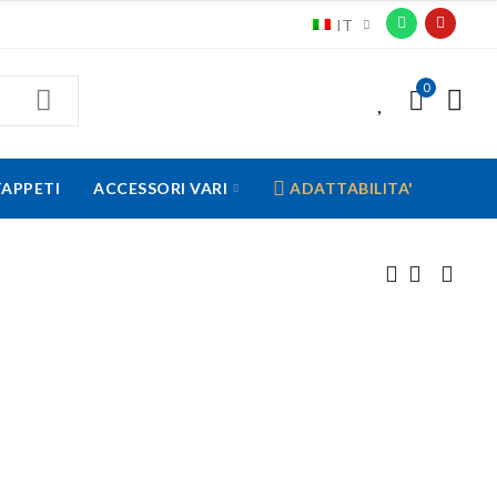
IT
0
0
TAPPETI
ACCESSORI VARI
ADATTABILITA'