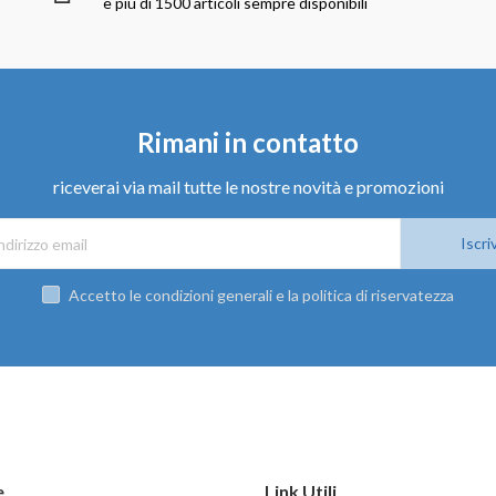
e più di 1500 articoli sempre disponibili
Rimani in contatto
riceverai via mail tutte le nostre novità e promozioni
Iscriv
Accetto le condizioni generali e la politica di riservatezza
e
Link Utili