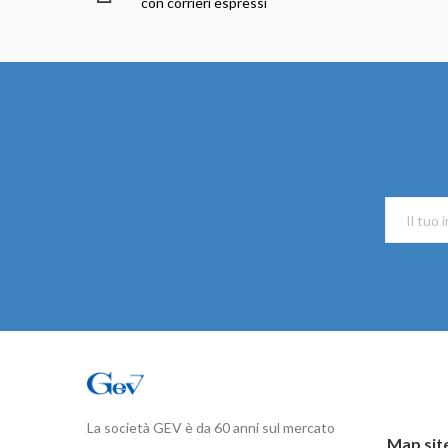
con corrieri espressi
La società GEV è da 60 anni sul mercato
Map sit