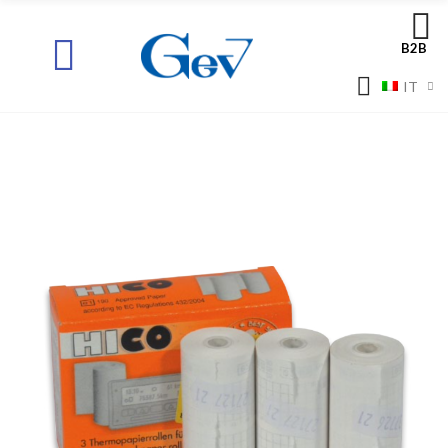
B2B
IT