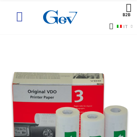
B2B
IT