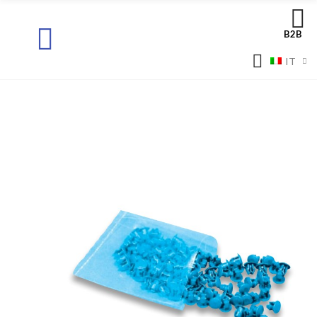
B2B
IT