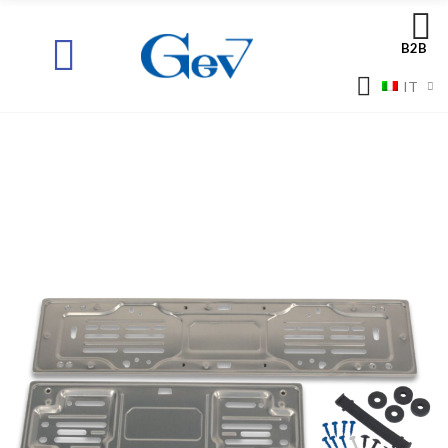
B2B
IT