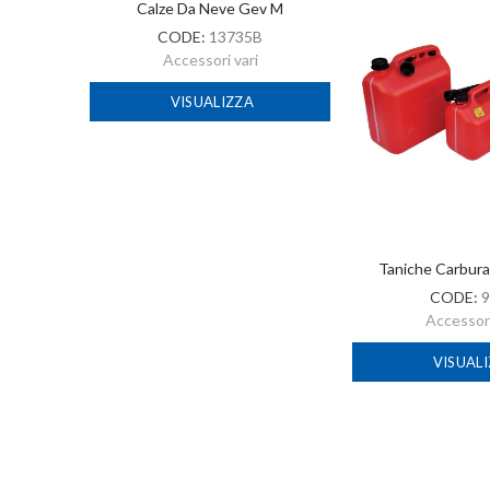
-2022
Calze Da Neve Gev M
CODE:
13735B
Accessori vari
VISUALIZZA
Taniche Carbur
CODE:
9
Accessori
VISUAL