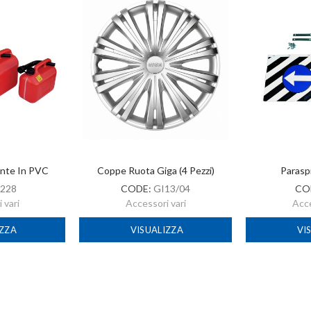
ante In PVC
Coppe Ruota Giga (4 Pezzi)
Parasp
228
CODE:
GI13/04
CO
 vari
Accessori vari
Acce
IZZA
VISUALIZZA
VI