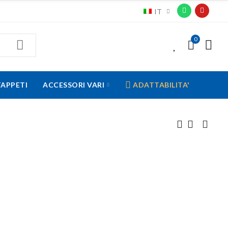
IT
0
0
TAPPETI
ACCESSORI VARI
ADATTABILITA'