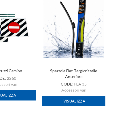
ruzzi Camion
Spazzola Flat Tergicristallo
A
Anteriore
DE:
2260
CODE:
FLA 35
ssori vari
Accessori vari
SUALIZZA
VISUALIZZA