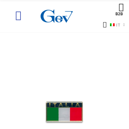
B2B
IT