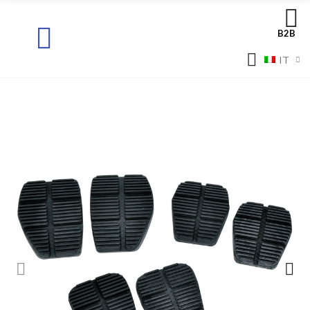
B2B
IT