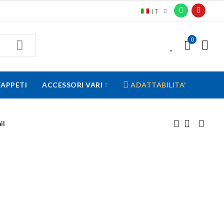
IT
0
0
TAPPETI
ACCESSORI VARI
ADATTABILITA'
il