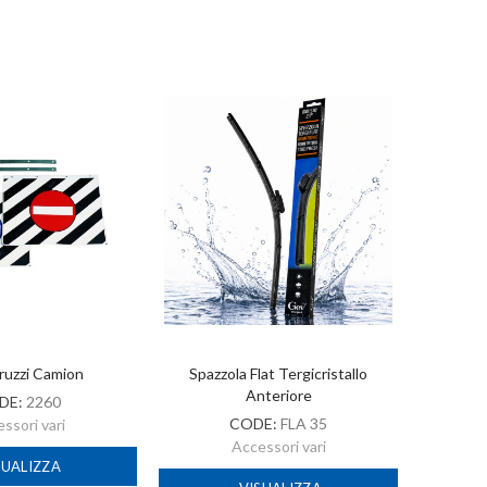
ruzzi Camion
Spazzola Flat Tergicristallo
A
Anteriore
DE:
2260
CODE:
FLA 35
ssori vari
Accessori vari
SUALIZZA