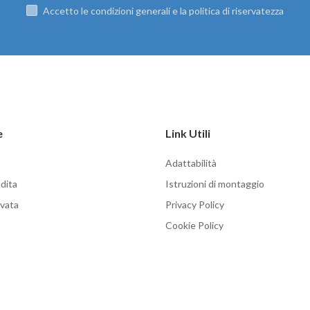
Accetto le condizioni generali e la politica di riservatezza
e
Link Utili
Adattabilità
dita
Istruzioni di montaggio
rvata
Privacy Policy
Cookie Policy