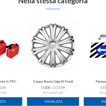
Nella stessa categoria
ante In PVC
Coppe Ruota Giga (4 Pezzi)
Parasp
228
CODE:
GI13/04
CO
 vari
Accessori vari
Acce
IZZA
VISUALIZZA
VI