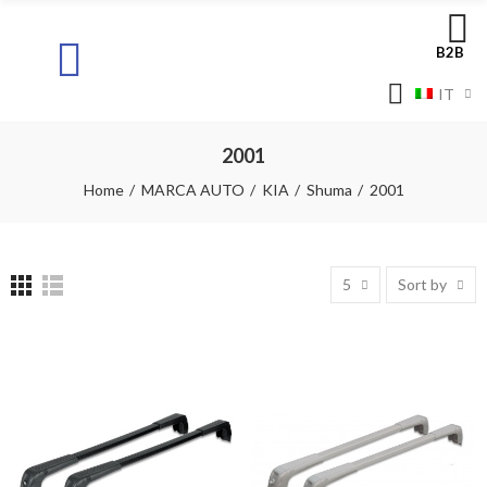
B2B
IT
2001
Home
MARCA AUTO
KIA
Shuma
2001
5
Sort by