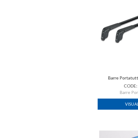
Barre Portatut
CODE
Barre Po
VISUA