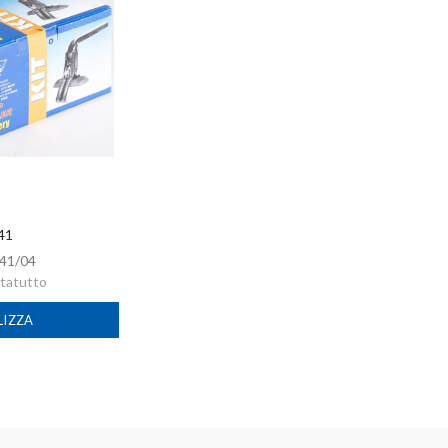
 41
41/04
rtatutto
LIZZA