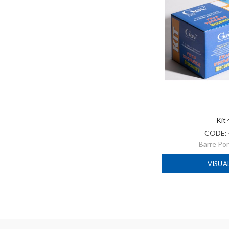
Kit
CODE:
Barre Po
VISUA