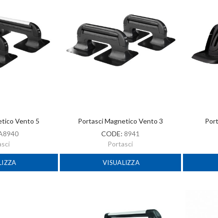
etico Vento 5
Portasci Magnetico Vento 3
Port
A8940
CODE:
8941
asci
Portasci
LIZZA
VISUALIZZA