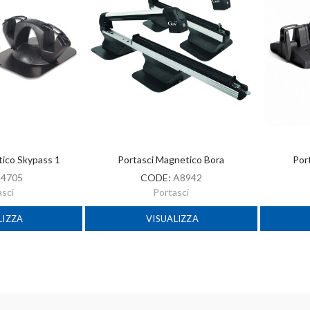
tico Skypass 1
Portasci Magnetico Bora
Por
:
4705
CODE:
A8942
asci
Portasci
LIZZA
VISUALIZZA