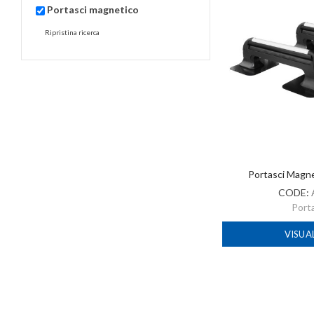
Portasci magnetico
Ripristina ricerca
Portasci Magn
CODE:
Port
VISUA