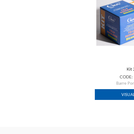
Kit
CODE:
Barre Po
VISUA