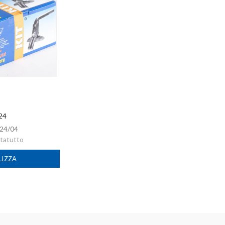
 24
24/04
rtatutto
LIZZA