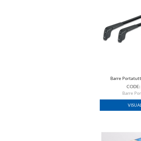
Barre Portatut
CODE
Barre Po
VISUA